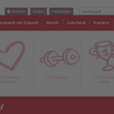
Betriebe
Azubis
Pädagogen
andwerk mit Zukunft
Berufe
Jobcheck
Karriere
ür Traditions-
Für Anpacker
Für Verkauf
bewusste
talente
1