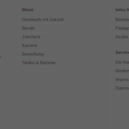
Menü
Infos fü
Handwerk mit Zukunft
Betrieb
Berufe
Pädag
Jobcheck
Azubis
Karriere
Servic
Bewerbung
e
Die K
Stellen & Betriebe
Medie
Impre
Datens