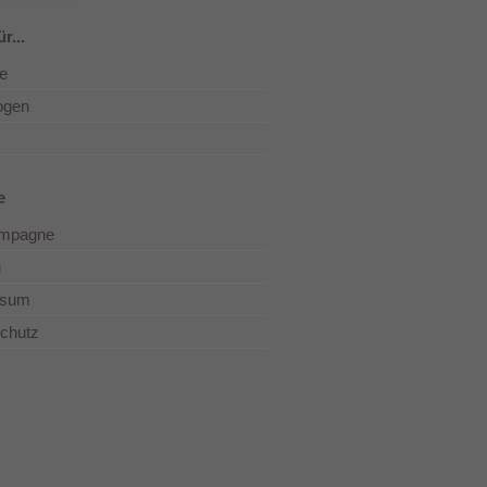
r...
e
ogen
e
ampagne
n
ssum
chutz