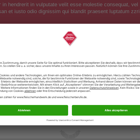
 in hendrerit in vulputate velit esse molestie consequat, vel 
san et iusto odio dignissim qui blandit praesent luptatum zzri
etur sadipscing elitr, sed diam nonumy eirmod tempor invidunt ut lab
accusam et justo duo dolores et ea rebum. Stet clita kasd gubergren,
olor sit amet, consetetur sadipscing elitr, sed diam nonumy eirmod te
ptua. At vero eos et accusam et justo duo dolores et ea rebum. Stet 
olor sit amet.