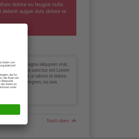
illum dolore eu feugiat nulla
l delenit augue duis dolore te
ore et dolore magna aliquyam erat,
 no sea takimata sanctus est Lorem
mpor invidunt ut labore et dolore
clita kasd gubergren, no sea
Nach oben