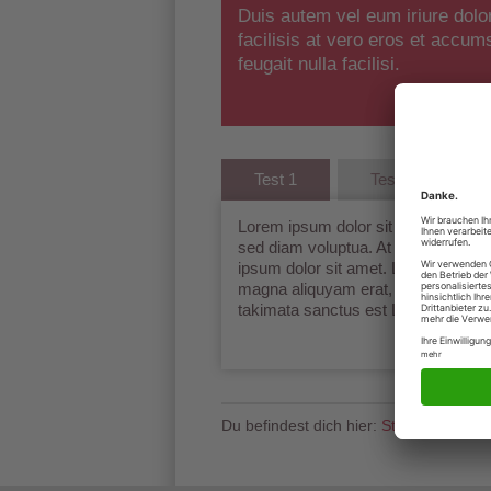
Duis autem vel eum iriure dolor
facilisis at vero eros et accum
feugait nulla facilisi.
Test 1
Test 2
Lorem ipsum dolor sit amet, conset
sed diam voluptua. At vero eos et 
ipsum dolor sit amet. Lorem ipsum d
magna aliquyam erat, sed diam volu
takimata sanctus est Lorem ipsum d
Du befindest dich hier:
Startseite
>